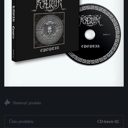
Číslo produktu:
CD-kawir-02