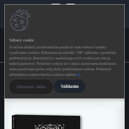
Prihlásenie
Nová registrácia
0
S cieľom uľahčiť používateľom používať naše webové stránky
využívame cookies. Kliknutím na tlačidlo "OK" súhlasíte s použitím
preferenčných, štatistických i marketingových cookies pre nás aj
našich partnerov. Funkčné cookies sú v rámci zachovania funkčnosti
Úvod
»
KAPELY
»
K
»
Kawir
»
webu používané počas celej doby prehliadania webom. Podrobné
KAWIR Epoptia
informácie a nastavenia ku cookies nájdete
tu
.
KAWIR Epoptia
Súhlasím
Odmietnuť všetko