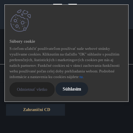
Prihlásenie
Nová registrácia
0
S cieľom uľahčiť používateľom používať naše webové stránky
využívame cookies. Kliknutím na tlačidlo "OK" súhlasíte s použitím
preferenčných, štatistických i marketingových cookies pre nás aj
našich partnerov. Funkčné cookies sú v rámci zachovania funkčnosti
Úvod
»
webu používané počas celej doby prehliadania webom. Podrobné
CD
informácie a nastavenia ku cookies nájdete
tu
.
Súhlasím
Odmietnuť všetko
Česká a slovenská CD
MetalGate CD
Zahraniční CD