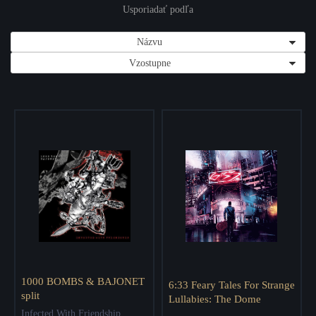
Usporiadať podľa
Názvu
Vzostupne
1000 BOMBS & BAJONET
6:33 Feary Tales For Strange
split
Lullabies: The Dome
Infected With Friendship