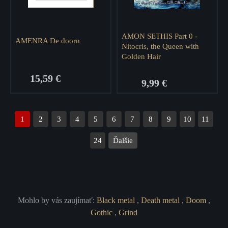
AMON SETHIS Part 0 -
AMENRA De doorn
Nitocris, the Queen with
Golden Hair
15,59 €
9,99 €
1
2
3
4
5
6
7
8
9
10
11
24
Mohlo by vás zaujímať:
Black metal
,
Death metal
,
Doom
,
Gothic
,
Grind